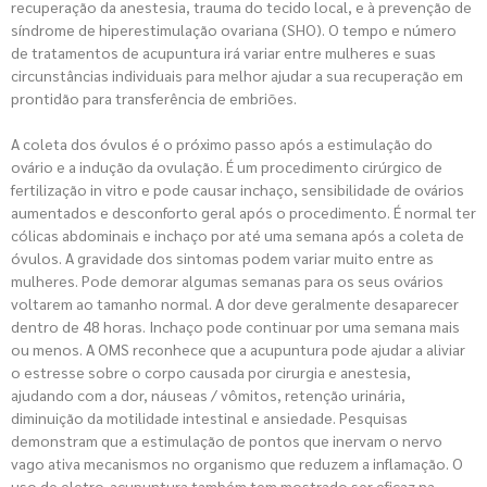
recuperação da anestesia, trauma do tecido local, e à prevenção de
síndrome de hiperestimulação ovariana (SHO). O tempo e número
de tratamentos de acupuntura irá variar entre mulheres e suas
circunstâncias individuais para melhor ajudar a sua recuperação em
prontidão para transferência de embriões.
A coleta dos óvulos é o próximo passo após a estimulação do
ovário e a indução da ovulação. É um procedimento cirúrgico de
fertilização in vitro e pode causar inchaço, sensibilidade de ovários
aumentados e desconforto geral após o procedimento. É normal ter
cólicas abdominais e inchaço por até uma semana após a coleta de
óvulos. A gravidade dos sintomas podem variar muito entre as
mulheres. Pode demorar algumas semanas para os seus ovários
voltarem ao tamanho normal. A dor deve geralmente desaparecer
dentro de 48 horas. Inchaço pode continuar por uma semana mais
ou menos. A OMS reconhece que a acupuntura pode ajudar a aliviar
o estresse sobre o corpo causada por cirurgia e anestesia,
ajudando com a dor, náuseas / vômitos, retenção urinária,
diminuição da motilidade intestinal e ansiedade. Pesquisas
demonstram que a estimulação de pontos que inervam o nervo
vago ativa mecanismos no organismo que reduzem a inflamação. O
uso de eletro-acupuntura também tem mostrado ser eficaz na