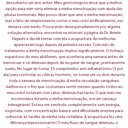
descoberto um ano antes. Meu ginecologista disse que a melhor
opção para mim seria eliminar a minha menstruação com ajuda das
pílulas hormonais. Não posso dizer que amo a minha menstruação,
mas o fato de simplesmente cortar o meu ciclo artificialmente, me
deixava com medo. Procurando desesperadamente por alguma
solução alternativa, encontrei na internet a página da Dr. Aniele
Hayashi e decidi tentar com ela a acupuntura. As melhorias
apareceram logo depois da primeira sessão. Com mês de
tratamento a minha menstruação mudou significamente. O inchaço
espantoso do meu abdômen, que acontecia uma semana antes de
menstruar e só diminuía depois de eu parar de sangrar, praticamente
sumiu. No lugar de tomar 15 comprimidos anti-inflamatórios (3 por
dia) para controlar as cólicas horríveis, só tomei um ou dois durante
toda a semana de menstruação. A minha circulação sanguínea
melhorou e o frio que costumava sentir mesmo quando todos ao
meu redor estavam com calor, diminuiu bastante. O que mais me
incomodava durante a minha menstruação, era um cansaço
inimaginável. Estava me sentindo completamente sem energia,
esgotada, com concentração baixa e uma dificuldade enorme para
enfrentar as tarefas da minha vida cotidiana. A acupuntura fez uma
diferença impressionante! O meu fluxo de sangue diminuiu, o