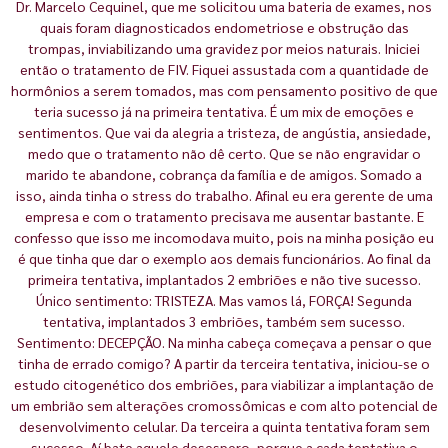
Dr. Marcelo Cequinel, que me solicitou uma bateria de exames, nos
quais foram diagnosticados endometriose e obstrução das
trompas, inviabilizando uma gravidez por meios naturais. Iniciei
então o tratamento de FIV. Fiquei assustada com a quantidade de
hormônios a serem tomados, mas com pensamento positivo de que
teria sucesso já na primeira tentativa. É um mix de emoções e
sentimentos. Que vai da alegria a tristeza, de angústia, ansiedade,
medo que o tratamento não dê certo. Que se não engravidar o
marido te abandone, cobrança da família e de amigos. Somado a
isso, ainda tinha o stress do trabalho. Afinal eu era gerente de uma
empresa e com o tratamento precisava me ausentar bastante. E
confesso que isso me incomodava muito, pois na minha posição eu
é que tinha que dar o exemplo aos demais funcionários. Ao final da
primeira tentativa, implantados 2 embriões e não tive sucesso.
Único sentimento: TRISTEZA. Mas vamos lá, FORÇA! Segunda
tentativa, implantados 3 embriões, também sem sucesso.
Sentimento: DECEPÇÃO. Na minha cabeça começava a pensar o que
tinha de errado comigo? A partir da terceira tentativa, iniciou-se o
estudo citogenético dos embriões, para viabilizar a implantação de
um embrião sem alterações cromossômicas e com alto potencial de
desenvolvimento celular. Da terceira a quinta tentativa foram sem
sucesso. Aí bate aquele desespero, porque a cada tentativa o